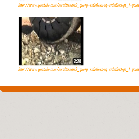
http://www.youtube.com/resultssearch_query=sideflex&oq=sideflex&gs_l=youtube.12
http://www.youtube.com/resultssearch_query=sideflex&oq=sideflex&gs_l=youtube.12