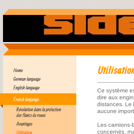
Utilisatio
Home
German language
English language
Ce système est
dire aux engi
French language
distances. Le 
Révolution dans la protection
aucune impor
des flancs de roues
Avantages
Les camions-be
concernés, mai
Utilisation